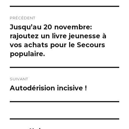
Navigation
PRÉCÉDENT
de
Jusqu’au 20 novembre:
Article
rajoutez un livre jeunesse à
précédent :
l’article
vos achats pour le Secours
populaire.
SUIVANT
Autodérision incisive !
Article
suivant :