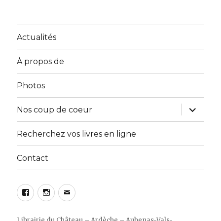
Actualités
À propos de
Photos
ouvrir
Nos coup de coeur
le
sous-
menu
Recherchez vos livres en ligne
Contact
Facebook
Instagram
E-
mail
Librairie du Château – Ardèche – Aubenas-Vals-