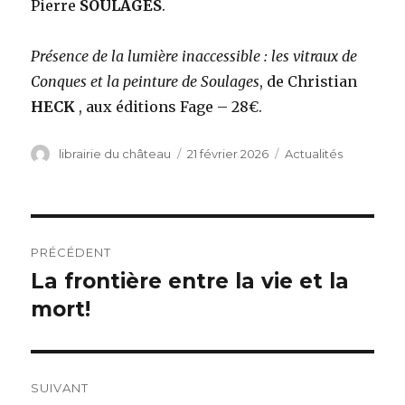
Pierre
SOULAGES
.
Présence de la lumière inaccessible : les vitraux de
Conques et la peinture de Soulages
, de Christian
HECK
, aux éditions Fage – 28€.
Auteur
librairie du château
Publié
21 février 2026
Catégories
Actualités
le
Navigation
PRÉCÉDENT
de
La frontière entre la vie et la
Article
mort!
précédent :
l’article
SUIVANT