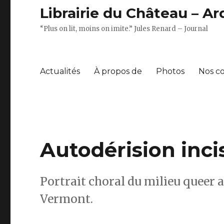
Librairie du Château – A
“Plus on lit, moins on imite.” Jules Renard – Journal
Actualités
À propos de
Photos
Nos c
Autodérision incis
Portrait choral du milieu queer
Vermont.