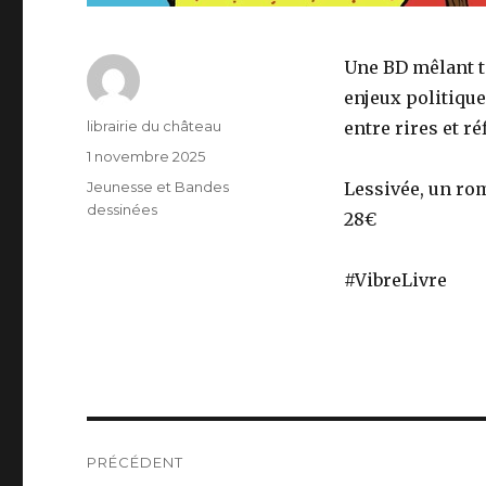
Une BD mêlant t
enjeux politique
Auteur
librairie du château
entre rires et ré
Publié
1 novembre 2025
le
Catégories
Jeunesse et Bandes
Lessivée, un ro
dessinées
28€
#VibreLivre
Navigation
PRÉCÉDENT