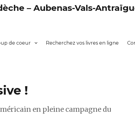
rdèche – Aubenas-Vals-Antraïg
oup de coeur
Recherchez vos livres en ligne
Co
ive !
 américain en pleine campagne du