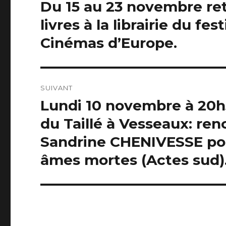
de
Du 15 au 23 novembre ret
Article
précédent :
l’article
livres à la librairie du fe
Cinémas d’Europe.
SUIVANT
Lundi 10 novembre à 20
Article
suivant :
du Taillé à Vesseaux: ren
Sandrine CHENIVESSE pour
âmes mortes (Actes sud)