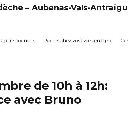
rdèche – Aubenas-Vals-Antraïg
oup de coeur
Recherchez vos livres en ligne
Co
mbre de 10h à 12h:
ce avec Bruno