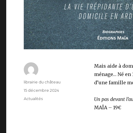
Mais aide à domic
ménage… Né en 1
Auteur
librairie du château
d’une famille mo
Publié
15 décembre 2024
le
Catégories
Actualités
Un pas devant l’a
MAÎA – 19€