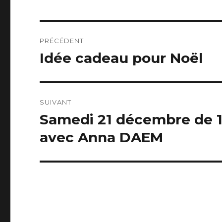
Navigation
PRÉCÉDENT
de
Idée cadeau pour Noël
Article
précédent :
l’article
SUIVANT
Samedi 21 décembre de 1
Article
suivant :
avec Anna DAEM