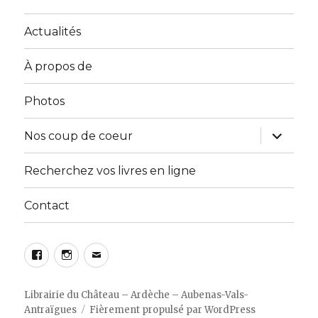
Actualités
À propos de
Photos
ouvrir
Nos coup de coeur
le
sous-
menu
Recherchez vos livres en ligne
Contact
Facebook
Instagram
E-
mail
Librairie du Château – Ardèche – Aubenas-Vals-
Antraïgues
Fièrement propulsé par WordPress