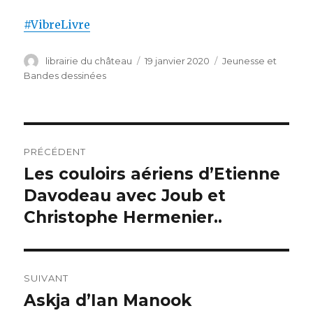
#VibreLivre
Auteur
librairie du château
Publié
19 janvier 2020
Catégories
Jeunesse et
le
Bandes dessinées
Navigation
PRÉCÉDENT
de
Les couloirs aériens d’Etienne
Article
Davodeau avec Joub et
précédent :
l’article
Christophe Hermenier..
SUIVANT
Askja d’Ian Manook
Article