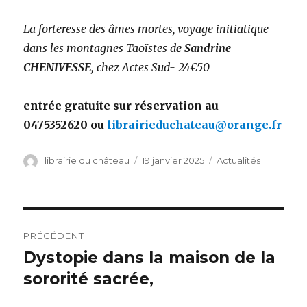
La forteresse des âmes mortes, voyage initiatique
dans les montagnes Taoïstes d
e Sandrine
CHENIVESSE,
chez Actes Sud- 24€50
entrée gratuite sur réservation au
0475352620 ou
librairieduchateau@orange.fr
Auteur
librairie du château
Publié
19 janvier 2025
Catégories
Actualités
le
Navigation
PRÉCÉDENT
de
Dystopie dans la maison de la
Article
sororité sacrée,
précédent :
l’article