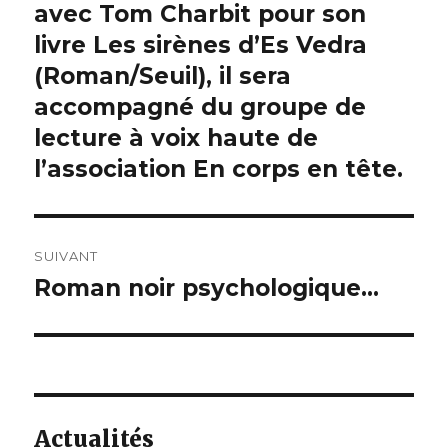
avec Tom Charbit pour son
précédent :
l’article
livre Les sirènes d’Es Vedra
(Roman/Seuil), il sera
accompagné du groupe de
lecture à voix haute de
l’association En corps en tête.
SUIVANT
Roman noir psychologique…
Article
suivant :
Actualités