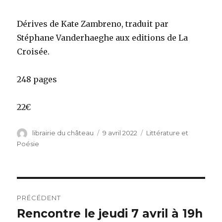
Dérives de Kate Zambreno, traduit par
Stéphane Vanderhaeghe aux editions de La
Croisée.
248 pages
22€
Auteur
librairie du château
Publié
9 avril 2022
Catégories
Littérature et
le
Poésie
Navigation
PRÉCÉDENT
de
Rencontre le jeudi 7 avril à 19h
Article