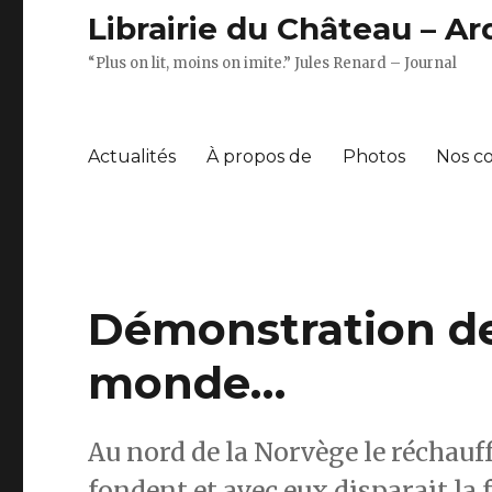
Librairie du Château – A
“Plus on lit, moins on imite.” Jules Renard – Journal
Actualités
À propos de
Photos
Nos c
Démonstration de 
monde…
Au nord de la Norvège le réchauff
fondent et avec eux disparait la 