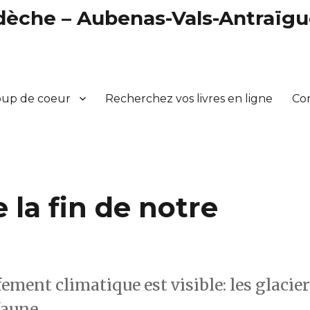
rdèche – Aubenas-Vals-Antraïg
oup de coeur
Recherchez vos livres en ligne
Co
la fin de notre
ement climatique est visible: les glacie
faune.