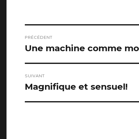
Navigation
PRÉCÉDENT
de
Une machine comme mo
Article
précédent :
l’article
SUIVANT
Magnifique et sensuel!
Article
suivant :