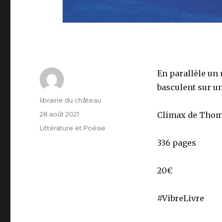
En parallèle un 
basculent sur u
Auteur
librairie du château
Publié
28 août 2021
Climax de Thom
le
Catégories
Littérature et Poésie
336 pages
20€
#VibreLivre