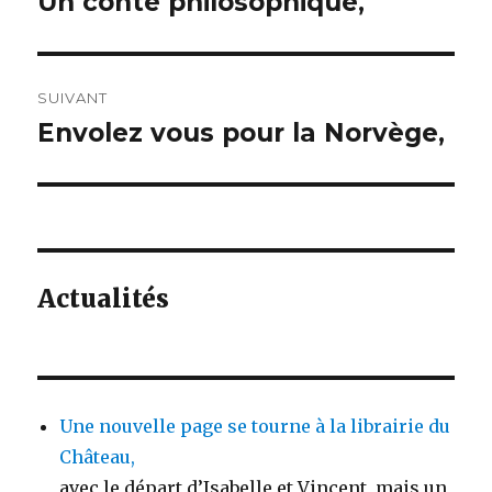
Un conte philosophique,
Article
précédent :
l’article
SUIVANT
Envolez vous pour la Norvège,
Article
suivant :
Actualités
Une nouvelle page se tourne à la librairie du
Château,
avec le départ d’Isabelle et Vincent, mais un