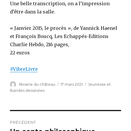
Une belle transcription, on a l’impression
d’être dans la salle.
« Janvier 2015, le procès », de Yannick Haenel
et François Boucq, Les Echappés-Editions
Charlie Hebdo, 216 pages,
22 euros
#VibreLivre
Auteur
librairie du château
Publié
17 mars 2021
Catégories
Jeunesse et
le
Bandes dessinées
Navigation
PRÉCÉDENT
de