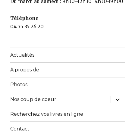
Du mardi au samedi : 9h30–12h30 14h30-19h00
Téléphone
04 75 35 26 20
Actualités
À propos de
Photos
ouvrir
Nos coup de coeur
le
sous-
menu
Recherchez vos livres en ligne
Contact