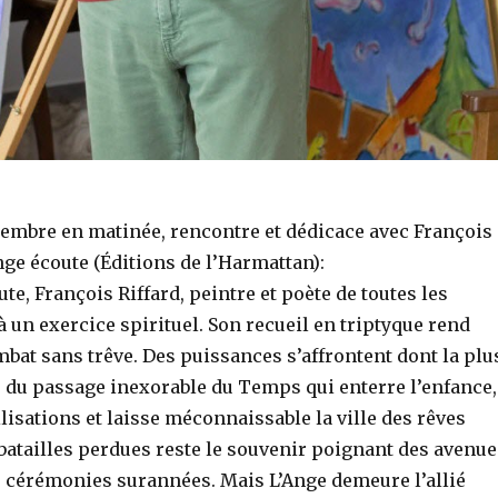
cembre en matinée, rencontre et dédicace avec François
nge écoute (Éditions de l’Harmattan):
te, François Riffard, peintre et poète de toutes les
 à un exercice spirituel. Son recueil en triptyque rend
bat sans trêve. Des puissances s’affrontent dont la plu
e du passage inexorable du Temps qui enterre l’enfance,
vilisations et laisse méconnaissable la ville des rêves
batailles perdues reste le souvenir poignant des avenue
s cérémonies surannées. Mais L’Ange demeure l’allié