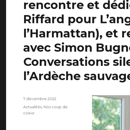
rencontre et dédi
Riffard pour L’an
l’Harmattan), et 
avec Simon Bugn
Conversations sil
l’Ardèche sauvage
Publié
7 décembre 2022
le
Catégories
Actualités
,
Nos coup de
coeur