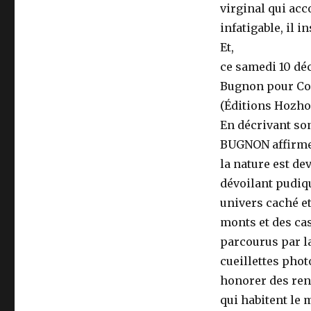
virginal qui acc
infatigable, il 
Et,
ce samedi 10 dé
Bugnon pour Con
(Éditions Hozho
En décrivant so
BUGNON affirme d
la nature est de
dévoilant pudiq
univers caché et
monts et des ca
parcourus par la
cueillettes pho
honorer des ren
qui habitent le