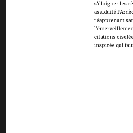
s’éloigner les r
assiduité l’Ardè
réapprenant san
l’émerveillement
citations ciselé
inspirée qui fai