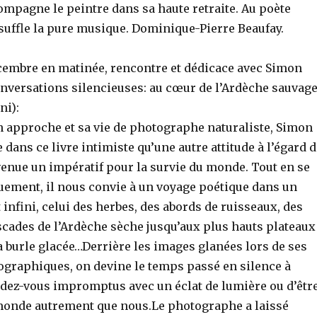
ompagne le peintre dans sa haute retraite. Au poète
insuffle la pure musique. Dominique-Pierre Beaufay.
cembre en matinée, rencontre et dédicace avec Simon
versations silencieuses: au cœur de l’Ardèche sauvag
ni):
n approche et sa vie de photographe naturaliste, Simon
ans ce livre intimiste qu’une autre attitude à l’égard d
venue un impératif pour la survie du monde. Tout en se
uement, il nous convie à un voyage poétique dans un
 infini, celui des herbes, des abords de ruisseaux, des
scades de l’Ardèche sèche jusqu’aux plus hauts plateaux
 burle glacée…Derrière les images glanées lors de ses
tographiques, on devine le temps passé en silence à
dez-vous impromptus avec un éclat de lumière ou d’êtr
 monde autrement que nous.Le photographe a laissé