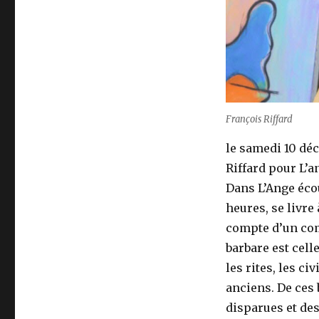
François Riffard
le samedi 10 dé
Riffard pour L’a
Dans L’Ange écou
heures, se livre
compte d’un com
barbare est cell
les rites, les ci
anciens. De ces 
disparues et de