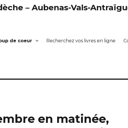
rdèche – Aubenas-Vals-Antraïg
oup de coeur
Recherchez vos livres en ligne
C
embre en matinée,