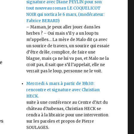
signature avec Diane PEYLIN pour son
tout nouveau roman LE COQUELICOT
NOIR qui sortira le 6 mars, (modérateur:
Fabrice BERARD)
– Maman, je peux aller jouer dans les
herbes ? – Oui mais s’il y a un loup tu
e
m’appelles… La mère de Malo dit ça avec
un sourire de travers, un sourire qui essaie
d’être drôle, complice, de faire une
blague, mais ça ne lui va pas, et Malo ne la
e
croit pas, il sait que s’il l’appelait, elle ne
verrait pas le loup, personne ne le voit.
Mercredi 4 mars à partir de 19h30:
rencontre et signature avec Christian
HECK.
suite à une conférence au Centre d’Art du
château d’Aubenas, Christian HECK se
rendra à la librairie pour une intervention
es
sur les paroles et propos de Pierre
SOULAGES.